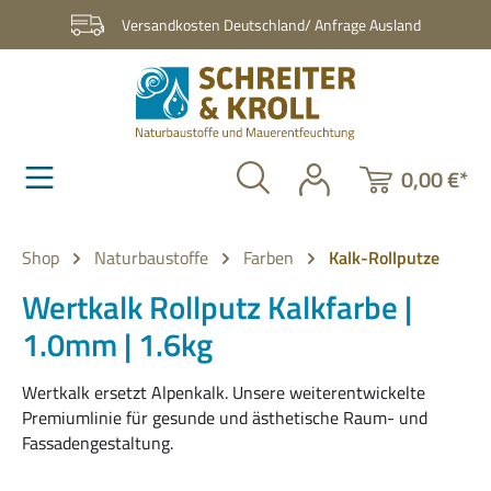
Zum Hauptinhalt springen
Versandkosten Deutschland/ Anfrage Ausland
0,00 €*
Shop
Naturbaustoffe
Farben
Kalk-Rollputze
Wertkalk Rollputz Kalkfarbe |
1.0mm | 1.6kg
Wertkalk ersetzt Alpenkalk. Unsere weiterentwickelte
Premiumlinie für gesunde und ästhetische Raum- und
Fassadengestaltung.