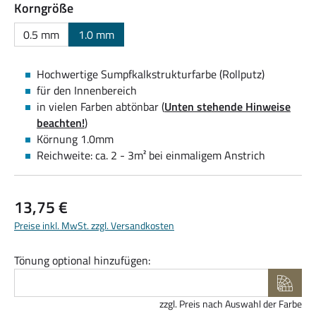
auswählen
Korngröße
0.5 mm
1.0 mm
Hochwertige Sumpfkalkstrukturfarbe (Rollputz)
für den Innenbereich
in vielen Farben abtönbar (
Unten stehende Hinweise
beachten!
)
Körnung 1.0mm
Reichweite: ca. 2 - 3m² bei einmaligem Anstrich
Regulärer Preis:
13,75 €
Preise inkl. MwSt. zzgl. Versandkosten
Tönung optional hinzufügen:
zzgl. Preis nach Auswahl der Farbe