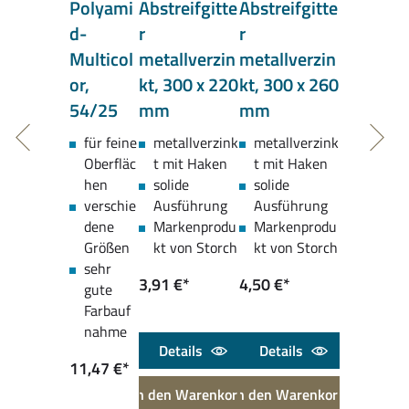
Polyami
Abstreifgitte
Abstreifgitte
d-
r
r
Multicol
metallverzin
metallverzin
or,
kt, 300 x 220
kt, 300 x 260
54/25
mm
mm
für feine
metallverzink
metallverzink
Oberfläc
t mit Haken
t mit Haken
hen
solide
solide
verschie
Ausführung
Ausführung
dene
Markenprodu
Markenprodu
Größen
kt von Storch
kt von Storch
sehr
3,91 €*
4,50 €*
gute
Farbauf
nahme
Details
Details
11,47 €*
In den Warenkorb
In den Warenkorb