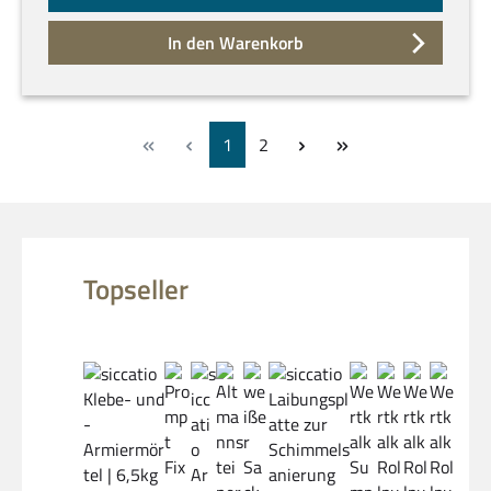
In den Warenkorb
Seite
Seite
1
2
Produktgalerie überspringen
Topseller