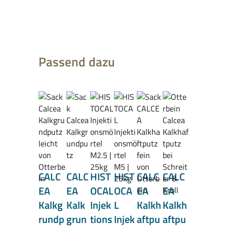
Produktgalerie überspringen
Passend dazu
CALC
CALC
HIST
HIST
CALC
CALC
EA
EA
OCAL
OCA
EA
EA
Kalkg
Kalk
Injek
L
Kalkh
Kalkh
rundp
grun
tions
Injek
aftpu
aftpu