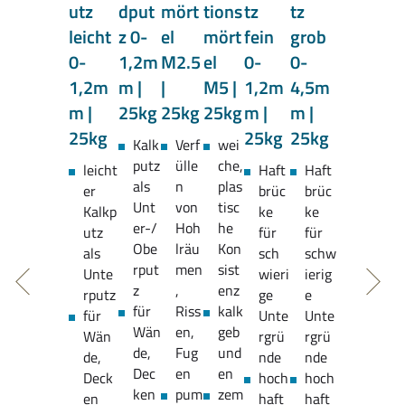
utz
dput
mört
tions
tz
tz
leicht
z 0-
el
mört
fein
grob
0-
1,2m
M2.5
el
0-
0-
1,2m
m |
|
M5 |
1,2m
4,5m
m |
25kg
25kg
25kg
m |
m |
25kg
25kg
25kg
Kalk
Verf
wei
putz
ülle
che,
leicht
Haft
Haft
als
n
plas
er
brüc
brüc
Unt
von
tisc
Kalkp
ke
ke
er-/
Hoh
he
utz
für
für
Obe
lräu
Kon
als
sch
schw
rput
men
sist
Unte
wieri
ierig
z
,
enz
rputz
ge
e
für
Riss
kalk
für
Unte
Unte
Wän
en,
geb
Wän
rgrü
rgrü
de,
Fug
und
de,
nde
nde
Dec
en
en
Deck
hoch
hoch
ken
pum
zem
en
haft
haft