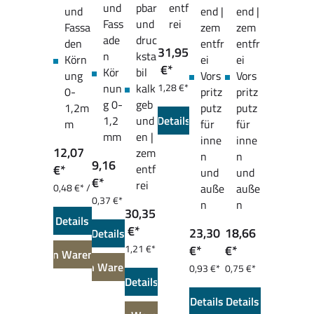
und
pbar
entf
und
end |
end |
Fass
und
rei
Fassa
zem
zem
ade
druc
den
entfr
entfr
31,95
n
ksta
Körn
ei
ei
€*
Kör
bil
ung
Vors
Vors
nun
kalk
1,28 €*
0-
pritz
pritz
/ 1 kg
g 0-
geb
1,2m
putz
putz
1,2
und
Details
m
für
für
mm
en |
inne
inne
12,07
zem
n
n
9,16
€*
entf
und
und
€*
rei
0,48 €* /
auße
auße
1 kg
0,37 €*
n
n
30,35
/ 1 kg
Details
€*
23,30
18,66
Details
1,21 €*
€*
€*
In den Warenkorb
/ 1 kg
In den Warenkorb
0,93 €*
0,75 €*
Details
/ 1 kg
/ 1 kg
Details
Details