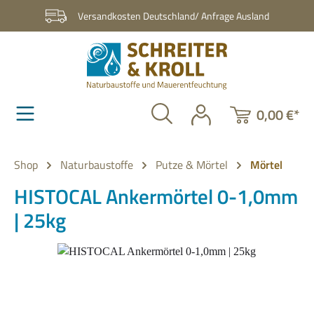
Zum Hauptinhalt springen
Versandkosten Deutschland/ Anfrage Ausland
0,00 €*
Shop
Naturbaustoffe
Putze & Mörtel
Mörtel
HISTOCAL Ankermörtel 0-1,0mm
| 25kg
Bildergalerie überspringen