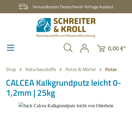
Zum Hauptinhalt springen
Versandkosten Deutschland/ Anfrage Ausland
0,00 €*
Shop
Naturbaustoffe
Putze & Mörtel
Putze
CALCEA Kalkgrundputz leicht 0-
1,2mm | 25kg
Bildergalerie überspringen