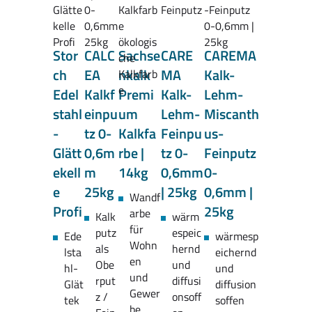
Stor
CALC
Sachse
CARE
CAREMA
ch
EA
nkalk
MA
Kalk-
Edel
Kalkf
Premi
Kalk-
Lehm-
stahl
einpu
um
Lehm-
Miscanth
-
tz 0-
Kalkfa
Feinpu
us-
Glätt
0,6m
rbe |
tz 0-
Feinputz
ekell
m
14kg
0,6mm
0-
e
25kg
| 25kg
0,6mm |
Wandf
Profi
25kg
arbe
Kalk
wärm
für
putz
espeic
Ede
wärmesp
Wohn
als
hernd
lsta
eichernd
en
Obe
und
hl-
und
und
rput
diffusi
Glät
diffusion
Gewer
z /
onsoff
tek
soffen
be