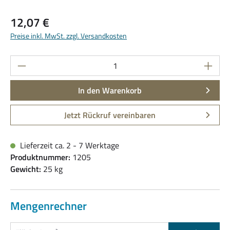
Regulärer Preis:
12,07 €
Preise inkl. MwSt. zzgl. Versandkosten
Produkt Anzahl: Gib den gewünschten Wert ein
In den Warenkorb
Jetzt Rückruf vereinbaren
Lieferzeit ca. 2 - 7 Werktage
Produktnummer:
1205
Gewicht:
25 kg
Mengenrechner