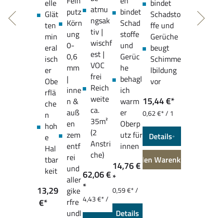
Fein
en
elle
bindet
atmu
putz
bindet
Glät
Schadsto
ngsak
Körn
Schad
ten
ffe und
tiv |
ung
stoffe
min
Gerüche
wischf
0-
und
eral
beugt
est |
0,6
Gerüc
isch
Schimme
VOC
mm
he
er
lbildung
frei
|
behagl
Obe
vor
Reich
inne
ich
rflä
weite
15,44 €*
n &
warm
che
ca.
auß
er
0,62 €* / 1
n
35m²
kg
en
Oberp
hoh
(2
zem
utz für
Details
e
Anstri
entf
innen
Hal
che)
rei
tbar
In den Warenkorb
14,76 €
und
keit
62,06 €
*
aller
*
13,29
gike
0,59 €* /
4,43 €* /
1 kg
€*
rfre
1 kg
undl
Details