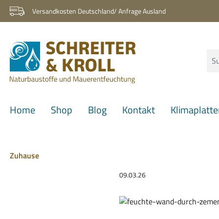
 Hauptinhalt springen
Zur Suche springen
Zur Hauptnavigation springen
Versandkosten Deutschland/ Anfrage Ausland
Home
Shop
Blog
Kontakt
Klimaplatt
Zuhause
09.03.26