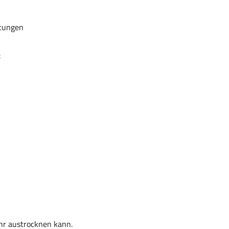
tungen
:
hr austrocknen kann.