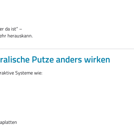
er da ist“ –
mehr herauskann.
alische Putze anders wirken
araktive Systeme wie:
maplatten