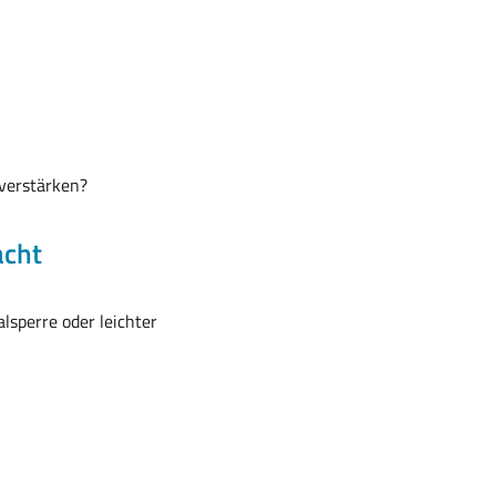
verstärken?
acht
lsperre oder leichter