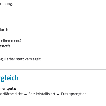
ocknung.
durch
mmelhemmend)
tstoffe
ulierbar statt versiegelt.
rgleich
ementputz:
rfläche dicht → Salz kristallisiert → Putz sprengt ab.