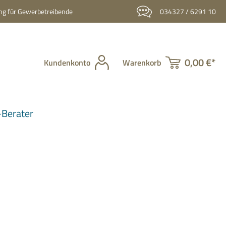
g für Gewerbetreibende
034327 / 6291 10
0,00 €*
Kundenkonto
Warenkorb
Berater