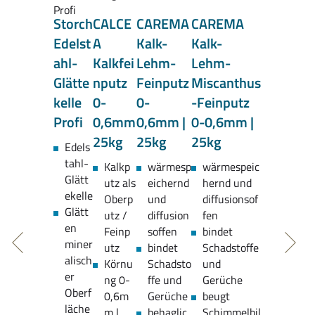
Storch
CALCE
CAREMA
CAREMA
Edelst
A
Kalk-
Kalk-
ahl-
Kalkfei
Lehm-
Lehm-
Glätte
nputz
Feinputz
Miscanthus
kelle
0-
0-
-Feinputz
Profi
0,6mm
0,6mm |
0-0,6mm |
25kg
25kg
25kg
Edels
tahl-
Kalkp
wärmesp
wärmespeic
Glätt
utz als
eichernd
hernd und
ekelle
Oberp
und
diffusionsof
Glätt
utz /
diffusion
fen
en
Feinp
soffen
bindet
miner
utz
bindet
Schadstoffe
alisch
Körnu
Schadsto
und
er
ng 0-
ffe und
Gerüche
Oberf
0,6m
Gerüche
beugt
läche
m |
behaglic
Schimmelbil