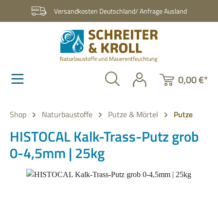
Zum Hauptinhalt springen
Versandkosten Deutschland/ Anfrage Ausland
0,00 €*
Shop
Naturbaustoffe
Putze & Mörtel
Putze
HISTOCAL Kalk-Trass-Putz grob
0-4,5mm | 25kg
Bildergalerie überspringen