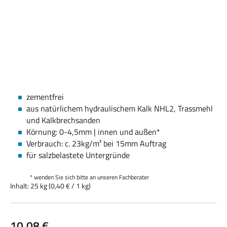
zementfrei
aus natürlichem hydraulischem Kalk NHL2, Trassmehl
und Kalkbrechsanden
Körnung: 0-4,5mm | innen und außen*
Verbrauch: c. 23kg/m² bei 15mm Auftrag
für salzbelastete Untergründe
* wenden Sie sich bitte an unseren Fachberater
Inhalt:
25 kg
(0,40 € / 1 kg)
Regulärer Preis:
10,08 €