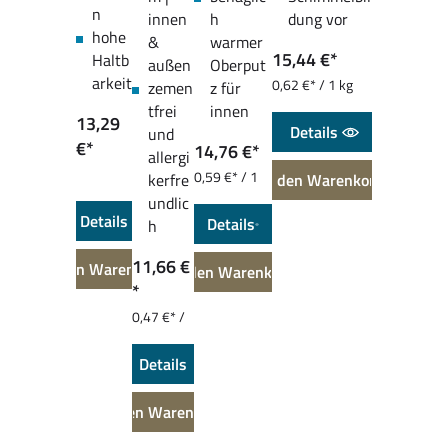
n
innen
h
dung vor
hohe
&
warmer
15,44 €*
Haltb
außen
Oberput
arkeit
0,62 €* / 1 kg
zemen
z für
tfrei
innen
13,29
Details
und
€*
14,76 €*
allergi
0,59 €* / 1
kerfre
In den Warenkorb
kg
undlic
Details
Details
h
11,66 €
In den Warenkorb
In den Warenkorb
*
0,47 €* /
1 kg
Details
In den Warenkorb