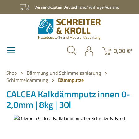
Zum Hauptinhalt springen
Versandkosten Deutschland/ Anfrage Ausland
0,00 €*
Shop
Dämmung und Schimmelsanierung
Schimmeldämmung
Dämmputze
CALCEA Kalkdämmputz innen 0-
2,0mm | 8kg | 30l
Bildergalerie überspringen