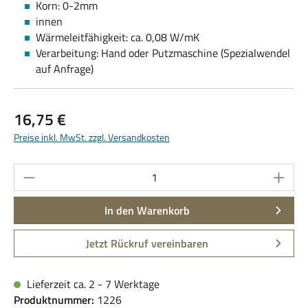
Korn: 0-2mm
innen
Wärmeleitfähigkeit: ca. 0,08 W/mK
Verarbeitung: Hand oder Putzmaschine (Spezialwendel
auf Anfrage)
Regulärer Preis:
16,75 €
Preise inkl. MwSt. zzgl. Versandkosten
Produkt Anzahl: Gib den gewünschten Wert ein
In den Warenkorb
Jetzt Rückruf vereinbaren
Lieferzeit ca. 2 - 7 Werktage
Produktnummer:
1226