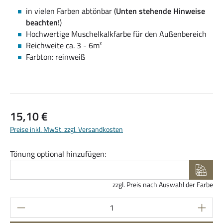
in vielen Farben abtönbar (
Unten stehende Hinweise
beachten!
)
Hochwertige Muschelkalkfarbe für den Außenbereich
Reichweite ca. 3 - 6m²
Farbton: reinweiß
Regulärer Preis:
15,10 €
Preise inkl. MwSt. zzgl. Versandkosten
Tönung optional hinzufügen:
zzgl. Preis nach Auswahl der Farbe
Produkt Anzahl: Gib den gewünschten Wert ein