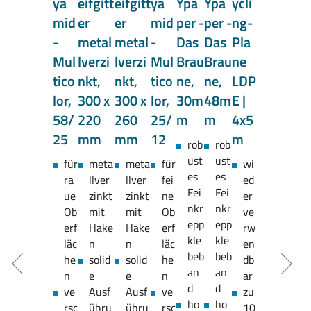
ya
eifgitt
eifgitt
ya
Ypa
Ypa
ycli
mid
er
er
mid
per -
per -
ng-
-
metal
metal
-
Das
Das
Pla
Mul
lverzi
lverzi
Mul
Brau
Brau
ne
tico
nkt,
nkt,
tico
ne,
ne,
LDP
lor,
300 x
300 x
lor,
30m
48m
E |
58/
220
260
25/
m
m
4x5
25
mm
mm
12
m
rob
rob
ust
ust
für
meta
meta
für
wi
es
es
ra
llver
llver
fei
ed
Fei
Fei
ue
zinkt
zinkt
ne
er
nkr
nkr
Ob
mit
mit
Ob
ve
epp
epp
erf
Hake
Hake
erf
rw
kle
kle
läc
n
n
läc
en
beb
beb
he
solid
solid
he
db
an
an
n
e
e
n
ar
d
d
ve
Ausf
Ausf
ve
zu
ho
ho
rsc
ühru
ühru
rsc
10