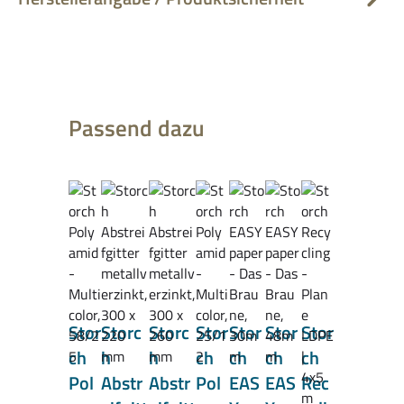
Produktgalerie überspringen
Passend dazu
Stor
Storc
Storc
Stor
Stor
Stor
Stor
ch
h
h
ch
ch
ch
ch
Pol
Abstr
Abstr
Pol
EAS
EAS
Rec