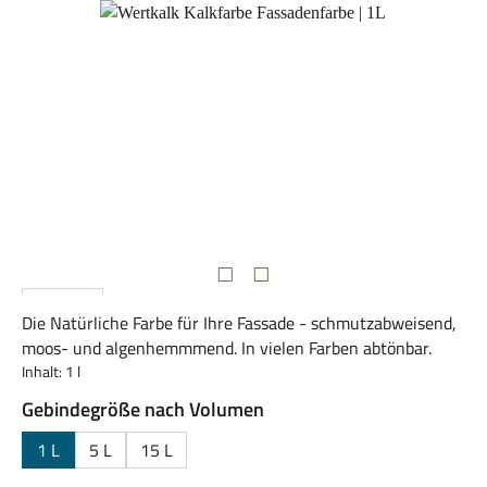
Bildergalerie überspringen
Die Natürliche Farbe für Ihre Fassade - schmutzabweisend,
moos- und algenhemmmend. In vielen Farben abtönbar.
Inhalt:
1 l
auswählen
Gebindegröße nach Volumen
1 L
5 L
15 L