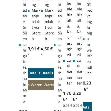
he
he
hi
ng
ng
hi
0%
Kle
Kle
ed
Mark
Mark
ed
rec
bkr
bkr
en
enpr
enpr
en
ycl
aft
aft
e
oduk
oduk
e
ing
u.
u.
Gr
t von
t von
Gr
fä
Na
Na
öß
Storc
Storc
öß
hig
ssf
ssf
en
h
h
en
u
est
est
se
se
m
3,91 €
4,50 €
igk
igk
hr
hr
we
*
*
eit
eit
gu
gu
ltfr
zw
zw
te
te
eu
ei
ei
Fa
Fa
ndl
Var
Var
rb
Details
Details
rb
ich
ian
ian
au
au
8,23
ten
ten
fn
fn
In den Warenkorb
In den Warenkorb
€*
ah
ah
1,70
3,29
m
m
€*
€*
e
e
0,03 €
0,07 €
Details
* / 1
* / 1