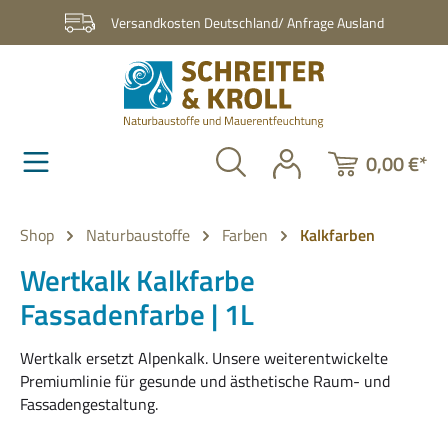
Zum Hauptinhalt springen
Versandkosten Deutschland/ Anfrage Ausland
0,00 €*
Shop
Naturbaustoffe
Farben
Kalkfarben
Wertkalk Kalkfarbe
Fassadenfarbe | 1L
Wertkalk ersetzt Alpenkalk. Unsere weiterentwickelte
Premiumlinie für gesunde und ästhetische Raum- und
Fassadengestaltung.