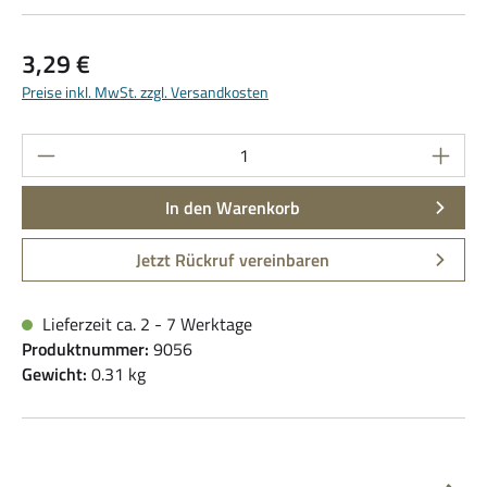
Regulärer Preis:
3,29 €
Preise inkl. MwSt. zzgl. Versandkosten
Produkt Anzahl: Gib den gewünschten Wert ein
In den Warenkorb
Jetzt Rückruf vereinbaren
Lieferzeit ca. 2 - 7 Werktage
Produktnummer:
9056
Gewicht:
0.31 kg