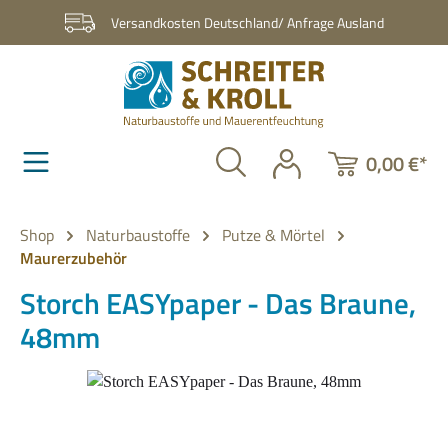
Zum Hauptinhalt springen
Versandkosten Deutschland/ Anfrage Ausland
0,00 €*
Shop
Naturbaustoffe
Putze & Mörtel
Maurerzubehör
Storch EASYpaper - Das Braune,
48mm
Bildergalerie überspringen