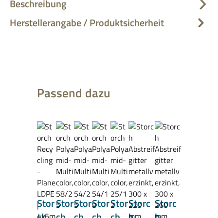
Beschreibung
Herstellerangabe / Produktsicherheit
Produktgalerie überspringen
Passend dazu
Stor
Stor
Stor
Stor
Stor
Storc
Storc
ch
ch
ch
ch
ch
h
h