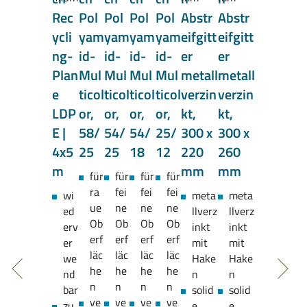
Rec
Pol
Pol
Pol
Pol
Abstr
Abstr
ycli
yam
yam
yam
yam
eifgitt
eifgitt
ng-
id-
id-
id-
id-
er
er
Plan
Mul
Mul
Mul
Mul
metall
metall
e
ticol
ticol
ticol
ticol
verzin
verzin
LDP
or,
or,
or,
or,
kt,
kt,
E |
58/
54/
54/
25/
300 x
300 x
4x5
25
25
18
12
220
260
m
mm
mm
für
für
für
für
ra
fei
fei
fei
wi
meta
meta
ue
ne
ne
ne
ed
llverz
llverz
Ob
Ob
Ob
Ob
erv
inkt
inkt
erf
erf
erf
erf
er
mit
mit
läc
läc
läc
läc
we
Hake
Hake
he
he
he
he
nd
n
n
n
n
n
n
bar
solid
solid
ve
ve
ve
ve
zu
e
e