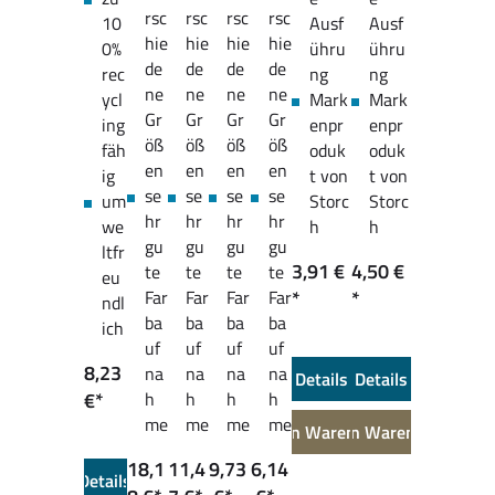
rsc
rsc
rsc
rsc
10
Ausf
Ausf
hie
hie
hie
hie
0%
ühru
ühru
de
de
de
de
rec
ng
ng
ne
ne
ne
ne
ycl
Mark
Mark
Gr
Gr
Gr
Gr
ing
enpr
enpr
öß
öß
öß
öß
fäh
oduk
oduk
en
en
en
en
ig
t von
t von
se
se
se
se
um
Storc
Storc
hr
hr
hr
hr
we
h
h
gu
gu
gu
gu
ltfr
3,91 €
4,50 €
te
te
te
te
eu
Far
Far
Far
Far
*
*
ndl
ba
ba
ba
ba
ich
uf
uf
uf
uf
8,23
na
na
na
na
Details
Details
€*
h
h
h
h
me
me
me
me
In den Warenkorb
In den Warenkorb
18,1
11,4
9,73
6,14
Details