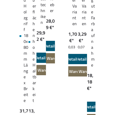
d
b
ei
ei
g
tec
eb
H
er
Va
Va
ut
hn
er
ol
fl
ria
ria
e
ike
zg
äc
nt
nt
Fa
28,0
n
rif
h
en
en
rb
9 €*
f
e
a
29,9
1,70
3,29
18
n
uf
2 €*
€*
€*
0x
h
n
Details
80
o
0,03
0,07
a
€* / 1
€* / 1
m
h
h
m
m
Details
In den Warenkorb
m
e
Details
Details
m
Lä
H
e
In den Warenkorb
ng
al
In den Warenkorb
In den Warenkorb
18,
e
tb
18
x
ar
€*
Br
k
eit
ei
e
t
Details
31,7
13,