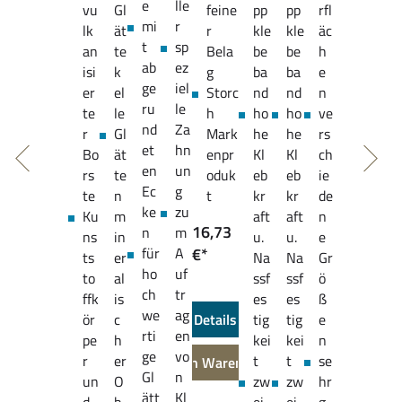
e
lle
vu
Gl
feine
pp
pp
rfl
mi
r
lk
ät
r
kle
kle
äc
t
sp
an
te
Bela
be
be
h
ab
ez
isi
k
g
ba
ba
e
ge
iel
er
el
Storc
nd
nd
n
ru
le
te
le
h
ho
ho
ve
nd
Za
r
Gl
Mark
he
he
rs
et
hn
Bo
ät
enpr
Kl
Kl
ch
en
un
rs
te
oduk
eb
eb
ie
Ec
g
te
n
t
kr
kr
de
ke
zu
Ku
m
aft
aft
n
16,73
n
m
ns
in
u.
u.
e
für
A
€*
ts
er
Na
Na
Gr
ho
uf
to
al
ssf
ssf
ö
ch
tr
ffk
is
es
es
ß
we
ag
ör
c
Details
tig
tig
e
rti
en
pe
h
kei
kei
n
ge
vo
r
er
t
t
se
In den Warenkorb
Gl
n
un
O
zw
zw
hr
ätt
Kl