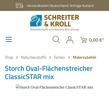
Zum Hauptinhalt springen
Versandkosten Deutschland/ Anfrage Ausland
0,00 €*
Shop
Naturbaustoffe
Farben
Malerzubehör
Storch Oval-Flächenstreicher
ClassicSTAR mix
Bildergalerie überspringen