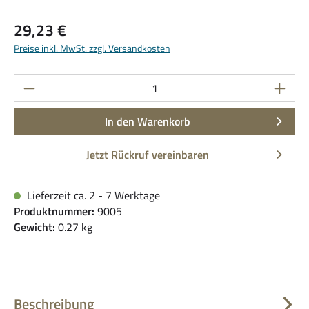
Regulärer Preis:
29,23 €
Preise inkl. MwSt. zzgl. Versandkosten
Produkt Anzahl: Gib den gewünschten Wert ein
In den Warenkorb
Jetzt Rückruf vereinbaren
Lieferzeit ca. 2 - 7 Werktage
Produktnummer:
9005
Gewicht:
0.27 kg
Beschreibung