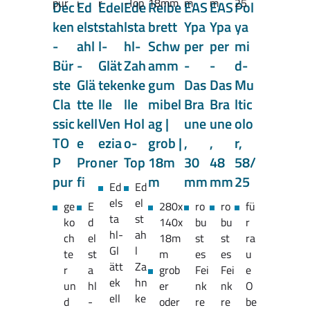
Dec
Ed
Edel
Ede
Reibe
EAS
EAS
Pol
ken
elst
stah
lsta
brett
Ypa
Ypa
ya
-
ahl
l-
hl-
Schw
per
per
mi
Bür
-
Glät
Zah
amm
-
-
d-
ste
Glä
teke
nke
gum
Das
Das
Mu
Cla
tte
lle
lle
mibel
Bra
Bra
ltic
ssic
kell
Ven
Hol
ag |
une
une
olo
TO
e
ezia
o-
grob |
,
,
r,
P
Pro
ner
Top
18m
30
48
58/
pur
fi
m
mm
mm
25
Ed
Ed
els
el
ge
E
280x
ro
ro
fü
ta
st
ko
d
140x
bu
bu
r
hl-
ah
ch
el
18m
st
st
ra
Gl
l
te
st
m
es
es
u
ätt
Za
r
a
grob
Fei
Fei
e
ek
hn
un
hl
er
nk
nk
O
ell
ke
d
-
oder
re
re
be