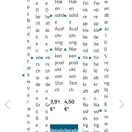
h
Hak
Hak
w
e
e
Fei
Fei
e
en
en
en
O
O
nk
nk
s
solid
solid
db
be
be
re
re
B
e
e
ar
rfl
rfl
pp
pp
in
Ausf
Ausf
zu
äc
äc
kle
kle
d
ühr
ühr
1
h
h
be
be
e
ung
ung
0
e
e
ba
ba
m
Mar
Mar
0
n
n
nd
nd
it
ken
ken
%
ve
ve
ho
ho
t
prod
prod
re
rs
rs
he
he
el
ukt
ukt
cy
ch
ch
Kl
Kl
b
von
von
cli
ie
ie
eb
eb
ei
Stor
Stor
ng
de
de
kr
kr
V
ch
ch
fä
n
n
aft
aft
e
hi
e
e
u.
u.
3,91
4,50
r
g
Gr
Gr
Na
Na
w
€*
€*
u
ö
ö
ssf
ssf
e
m
ß
ß
es
es
n
w
e
e
tig
tig
d
Details
Details
el
n
n
kei
kei