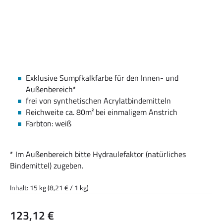
Exklusive Sumpfkalkfarbe für den Innen- und
Außenbereich*
frei von synthetischen Acrylatbindemitteln
Reichweite ca. 80m² bei einmaligem Anstrich
Farbton: weiß
* Im Außenbereich bitte Hydraulefaktor (natürliches
Bindemittel) zugeben.
Inhalt:
15 kg
(8,21 € / 1 kg)
Regulärer Preis:
123,12 €