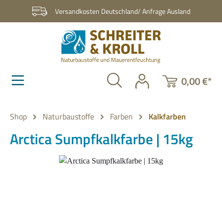
Zum Hauptinhalt springen
Versandkosten Deutschland/ Anfrage Ausland
0,00 €*
Shop
Naturbaustoffe
Farben
Kalkfarben
Arctica Sumpfkalkfarbe | 15kg
Bildergalerie überspringen