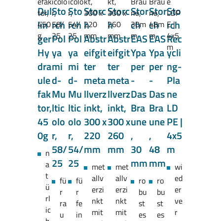
Dul
Sto
Sto
Storc
Storc
Stor
Stor
Sto
lin
rch
rch
h
h
ch
ch
rch
ger
Pol
Pol
Abstr
Abstr
EAS
EAS
Rec
Hy
ya
ya
eifgit
eifgit
Ypa
Ypa
ycli
dra
mi
mi
ter
ter
per
per
ng-
ule
d-
d-
meta
meta
-
-
Pla
fak
Mu
Mu
llverz
llverz
Das
Das
ne
tor,
ltic
ltic
inkt,
inkt,
Bra
Bra
LD
45
olo
olo
300 x
300 x
une
une
PE |
0g
r,
r,
220
260
,
,
4x5
58/
54/
mm
mm
30
48
m
n
25
25
mm
mm
a
met
met
wi
t
allv
allv
ed
fü
fü
ro
ro
ü
erzi
erzi
er
r
r
bu
bu
rl
nkt
nkt
ve
ra
fe
st
st
ic
mit
mit
r
u
in
es
es