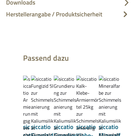
Downloads
Herstellerangabe / Produktsicherheit
Produktgalerie überspringen
Passend dazu
sic
siccatio
siccatio
siccatio
siccatio
cat
Fungizid
Grundier
Klebe-
Mineralf