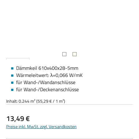
Dämmkeil 610x400x28-5mm
Wärmeleitwert: λ=0,066 W/mK
für Wand-/Wandanschlüsse
für Wand-/Deckenanschlüsse
Inhalt:
0.244 m²
(55,29 € / 1 m²)
Regulärer Preis:
13,49 €
Preise inkl. MwSt. zzgl. Versandkosten