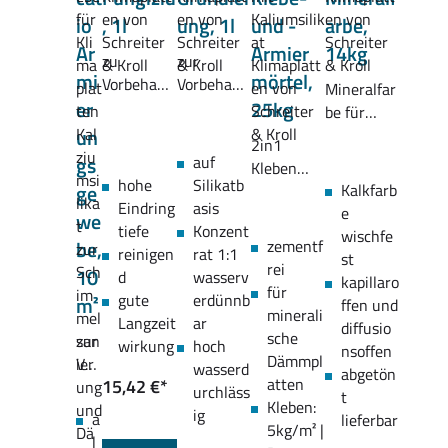
io
, 1l
ung, 1l
und -
arbe,
Ar
Armier
14kg
zu
zur
mi
mörtel,
Vorbehand
Vorbehand
Mineralfar
er
25kg
lung von
lung der
be für
Schimmel
Klimaplatt
un
Klimaplatt
notwendig
notwendig
2in1
en
en
gs
auf
empfohlen
Kleben
notwendig
hohe
Silikatb
ge
Kalkfarb
und
Eindring
asis
e
Überputze
we
notwendig
tiefe
Konzent
wischfe
n
be,
zementf
reinigen
rat 1:1
st
rei
10
d
wasserv
kapillaro
für
gute
erdünnb
m²
ffen und
minerali
Langzeit
ar
diffusio
sche
zur
wirkung
hoch
nsoffen
Dämmpl
Ver
wasserd
abgetön
atten
15,42 €*
mei
urchläss
t
Kleben:
dun
ig
a
lieferbar
5kg/m² |
g
l