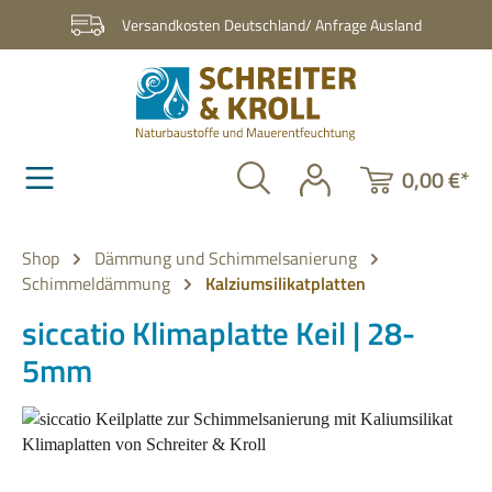
Zum Hauptinhalt springen
Versandkosten Deutschland/ Anfrage Ausland
0,00 €*
Shop
Dämmung und Schimmelsanierung
Schimmeldämmung
Kalziumsilikatplatten
siccatio Klimaplatte Keil | 28-
5mm
Bildergalerie überspringen