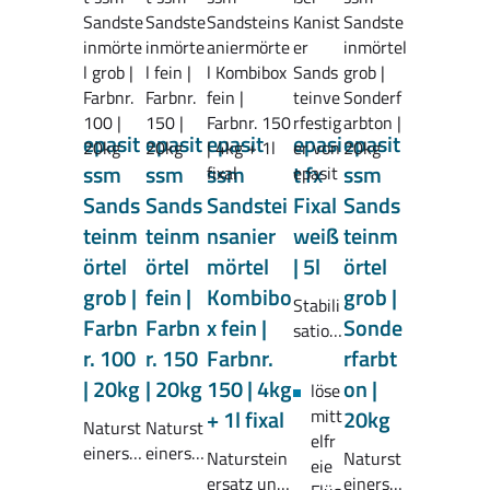
epasit
epasit
epasit
epasi
epasit
ssm
ssm
ssm
t fx
ssm
Sands
Sands
Sandstei
Fixal
Sands
teinm
teinm
nsanier
weiß
teinm
örtel
örtel
mörtel
| 5l
örtel
grob |
fein |
Kombibo
grob |
Stabili
Farbn
Farbn
x fein |
Sonde
sation
r. 100
r. 150
Farbnr.
rfarbt
smitte
l /
| 20kg
| 20kg
150 | 4kg
on |
löse
Anma
+ 1l fixal
mitt
20kg
Naturst
Naturst
chflüs
elfr
einersat
einersat
sigkeit
Naturstein
Naturst
eie
z und
z und
für
ersatz und
einersat