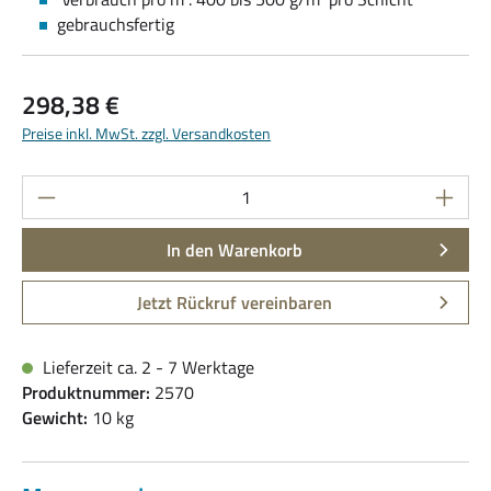
gebrauchsfertig
Regulärer Preis:
298,38 €
Preise inkl. MwSt. zzgl. Versandkosten
Produkt Anzahl: Gib den gewünschten Wert ein
In den Warenkorb
Jetzt Rückruf vereinbaren
Lieferzeit ca. 2 - 7 Werktage
Produktnummer:
2570
Gewicht:
10 kg