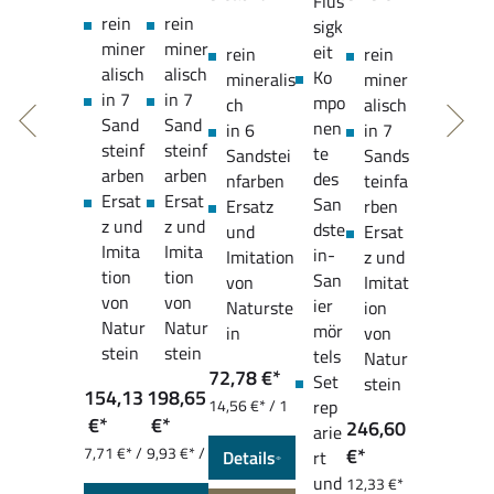
Flüs
Reparat
Reparat
epasit
Reparatur
z und
rein
rein
sigk
urmörte
urmörte
ssm
mörtel für
Reparat
miner
miner
eit
rein
rein
l für
l für
vielseitige
urmörte
alisch
alisch
Ko
mineralis
miner
vielseiti
vielseiti
Anwendun
l für
in 7
in 7
mpo
ch
alisch
ge
ge
gen
vielseiti
Sand
Sand
nen
in 6
in 7
Anwend
Anwend
ge
steinf
steinf
te
Sandstei
Sands
ungen
ungen
Anwend
arben
arben
des
nfarben
teinfa
ungen
Ersat
Ersat
San
Ersatz
rben
z und
z und
dste
und
Ersat
Imita
Imita
in-
Imitation
z und
tion
tion
San
von
Imitat
von
von
ier
Naturste
ion
Natur
Natur
mör
in
von
stein
stein
tels
Natur
72,78 €*
Set
stein
154,13
198,65
14,56 €* / 1
rep
€*
€*
kg
246,60
arie
7,71 €* /
9,93 €* /
€*
Details
rt
1 kg
1 kg
und
12,33 €*