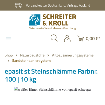
Zum Hauptinhalt springen
Versandkosten Deutschland/ Anfrage Ausland
0,00 €*
Shop
Naturbaustoffe
Altbausanierungssysteme
Sandsteinsaniersystem
epasit st Steinschlämme Farbnr.
100 | 10 kg
Bildergalerie überspringen