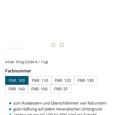
Inhalt:
10 kg
(29,84 € / 1 kg)
auswählen
Farbnummer
FNR. 100
FNR. 110
FNR. 120
FNR. 130
FNR. 140
FNR. 150
FNR. SF
zum Ausbessern und Überschlämmen von Naturstein
gute Haftung auf jedem mineralischen Untergrund
Verbrauch pro m²: 400 bis 500 g/m² pro Schicht