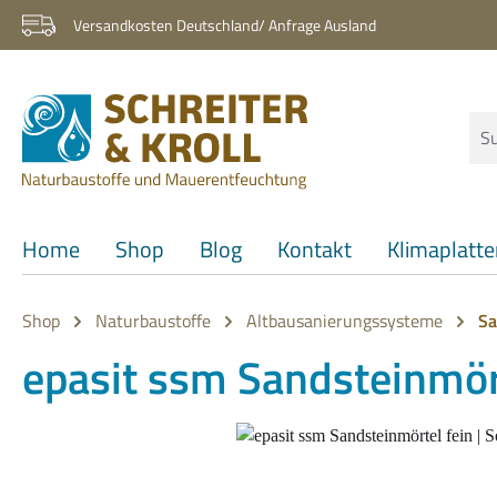
 Hauptinhalt springen
Zur Suche springen
Zur Hauptnavigation springen
Versandkosten Deutschland/ Anfrage Ausland
Home
Shop
Blog
Kontakt
Klimaplatt
Shop
Naturbaustoffe
Altbausanierungssysteme
Sa
epasit ssm Sandsteinmört
Bildergalerie überspringen