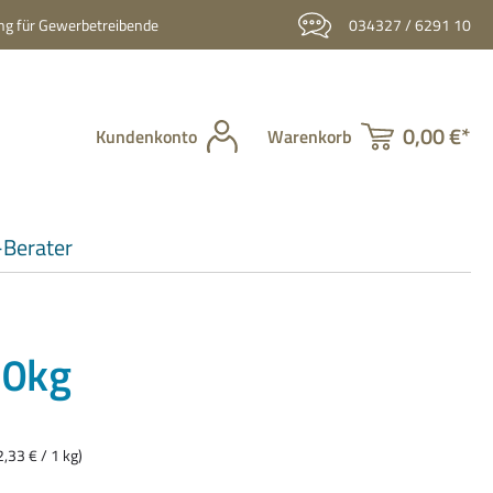
g für Gewerbetreibende
034327 / 6291 10
0,00 €*
Kundenkonto
Warenkorb
Berater
20kg
2,33 € / 1 kg)
wählen