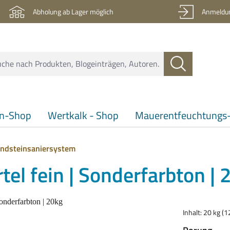
Abholung ab Lager möglich
Anmeldun
en-Shop
Wertkalk - Shop
Mauerentfeuchtungs-
ndsteinsaniersystem
el fein | Sonderfarbton | 
Inhalt:
20 kg
(1
aus