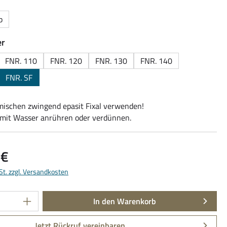
b
auswählen
r
FNR. 110
FNR. 120
FNR. 130
FNR. 140
FNR. SF
schen zwingend epasit Fixal verwenden!
mit Wasser anrühren oder verdünnen.
is:
 €
St. zzgl. Versandkosten
Anzahl: Gib den gewünschten Wert ein oder be
In den Warenkorb
Jetzt Rückruf vereinbaren