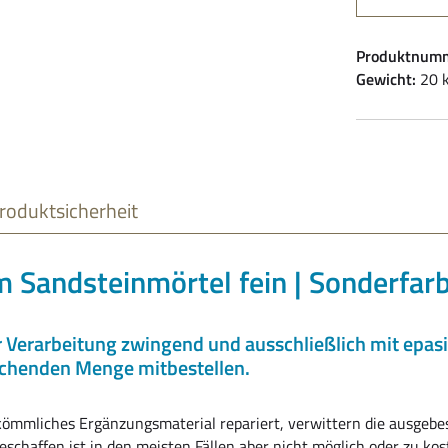
Produktnum
Gewicht:
20 
roduktsicherheit
 Sandsteinmörtel fein | Sonderfarb
Verarbeitung zwingend und ausschließlich mit epasit 
rechenden Menge mitbestellen.
kömmliches Ergänzungsmaterial repariert, verwittern die ausgebes
chaffen ist in den meisten Fällen aber nicht möglich oder zu kost