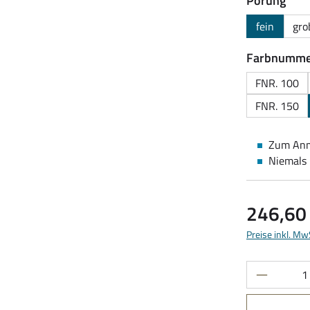
Porung
fein
gro
Farbnumme
FNR. 100
FNR. 150
Zum Anmi
Niemals 
Regulärer Pre
246,60
Preise inkl. Mw
Produkt 