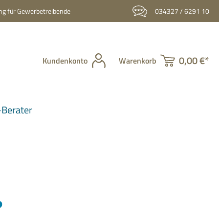
g für Gewerbetreibende
034327 / 6291 10
0,00 €*
Kundenkonto
Warenkorb
Berater
?