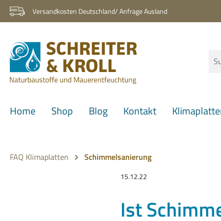
 Hauptinhalt springen
Zur Suche springen
Zur Hauptnavigation springen
Versandkosten Deutschland/ Anfrage Ausland
Home
Shop
Blog
Kontakt
Klimaplatt
FAQ Klimaplatten
Schimmelsanierung
15.12.22
Ist Schimm