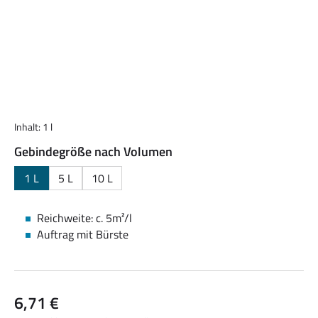
Inhalt:
1 l
auswählen
Gebindegröße nach Volumen
1 L
5 L
10 L
Reichweite: c. 5m²/l
Auftrag mit Bürste
Regulärer Preis:
6,71 €