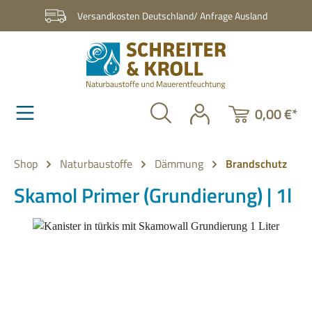
Zum Hauptinhalt springen
Versandkosten Deutschland/ Anfrage Ausland
0,00 €*
Shop
Naturbaustoffe
Dämmung
Brandschutz
Skamol Primer (Grundierung) | 1l
Bildergalerie überspringen