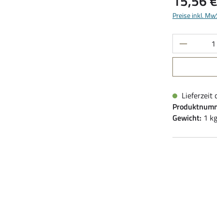
15,56 
Preise inkl. Mw
Produkt 
Lieferzeit 
Produktnum
Gewicht:
1 k