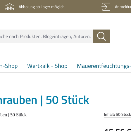
Abholung ab Lager möglich
Anmeldun
en-Shop
Wertkalk - Shop
Mauerentfeuchtungs-
rauben | 50 Stück
Inhalt:
50 Stüc
Regulärer Pre