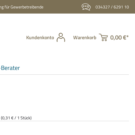
g für Gewerbetreibende
034327 / 6291 10
0,00 €*
Kundenkonto
Warenkorb
Berater
k
(0,31 € / 1 Stück)
is: