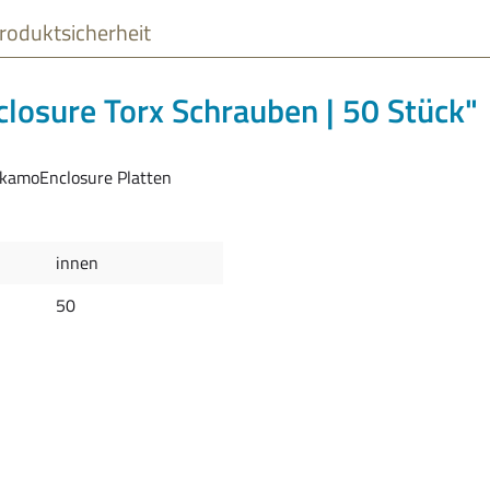
roduktsicherheit
osure Torx Schrauben | 50 Stück"
SkamoEnclosure Platten
innen
50