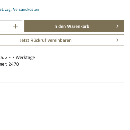
€
St. zzgl. Versandkosten
Anzahl: Gib den gewünschten Wert ein oder be
In den Warenkorb
Jetzt Rückruf vereinbaren
ca. 2 - 7 Werktage
mer:
2478
g