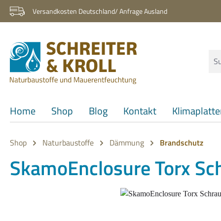
 Hauptinhalt springen
Zur Suche springen
Zur Hauptnavigation springen
Versandkosten Deutschland/ Anfrage Ausland
Home
Shop
Blog
Kontakt
Klimaplatt
Shop
Naturbaustoffe
Dämmung
Brandschutz
SkamoEnclosure Torx Sch
Bildergalerie überspringen