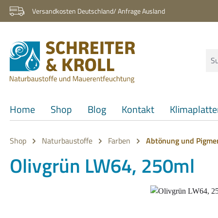
 Hauptinhalt springen
Zur Suche springen
Zur Hauptnavigation springen
Versandkosten Deutschland/ Anfrage Ausland
Home
Shop
Blog
Kontakt
Klimaplatt
Shop
Naturbaustoffe
Farben
Abtönung und Pigme
Olivgrün LW64, 250ml
Bildergalerie überspringen