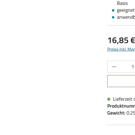
Basis
geeignet 
anwendb
Regulärer Pre
16,85 
Preise inkl. Mw
Produkt 
Lieferzeit 
Produktnum
Gewicht:
0.2