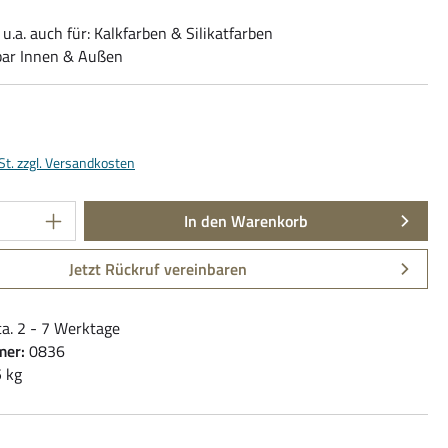
u.a. auch für: Kalkfarben & Silikatfarben
ar Innen & Außen
is:
€
St. zzgl. Versandkosten
Anzahl: Gib den gewünschten Wert ein oder be
In den Warenkorb
Jetzt Rückruf vereinbaren
ca. 2 - 7 Werktage
mer:
0836
5 kg