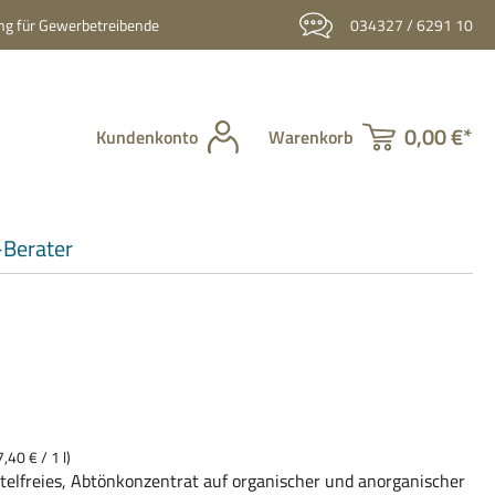
g für Gewerbetreibende
034327 / 6291 10
0,00 €*
Kundenkonto
Warenkorb
Berater
,40 € / 1 l)
telfreies, Abtönkonzentrat auf organischer und anorganischer