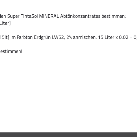
nden Super TintaSol MINERAL Abtönkonzentrates bestimmen:
iter]
15lt] im Farbton Erdgrün LW52, 2% anmischen. 15 Liter x 0,02 = 0
 bestimmen!