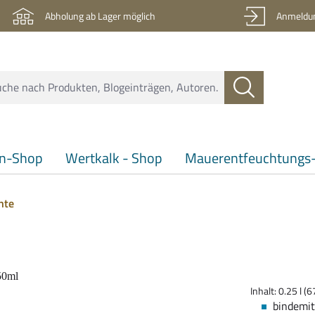
Abholung ab Lager möglich
Anmeldun
en-Shop
Wertkalk - Shop
Mauerentfeuchtungs-
nte
Inhalt:
0.25 l
(67
bindemit