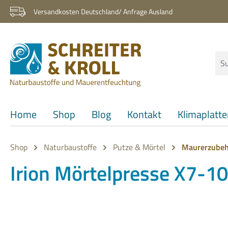
 Hauptinhalt springen
Zur Suche springen
Zur Hauptnavigation springen
Versandkosten Deutschland/ Anfrage Ausland
Home
Shop
Blog
Kontakt
Klimaplatt
Shop
Naturbaustoffe
Putze & Mörtel
Maurerzubeh
Irion Mörtelpresse X7-1
Bildergalerie überspringen