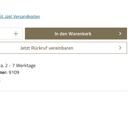
is:
€
St. zzgl. Versandkosten
Anzahl: Gib den gewünschten Wert ein oder be
In den Warenkorb
Jetzt Rückruf vereinbaren
ca. 2 - 7 Werktage
mer:
9109
g