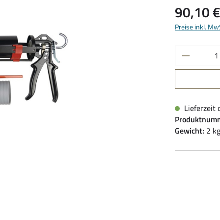
Regulärer Pre
90,10 
Preise inkl. Mw
Produkt 
Lieferzeit 
Produktnum
Gewicht:
2 k