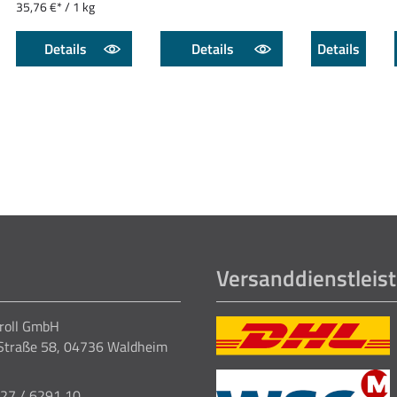
35,76 €* / 1 kg
Details
Details
Details
Versanddienstleist
Kroll GmbH
Straße 58, 04736 Waldheim
327 / 6291 10