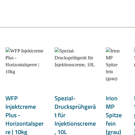
WFP
Spezial-
Irion
Injektcreme
Drucksprühgerä
MP
Plus -
t für
Spitze
Horizontalsper
Injektionscreme
fein
re | 10kg
, 10L
(grau)