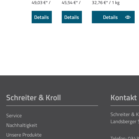
49,03 €* /
45,54 €* /
32,76 €* / 1 kg
1 l
1 l
Details
Details
Details
Schreiter & Kroll
Kontakt
Schreiter & 
Service
Landsberger 
Nachhaltigkeit
Unsere Produkte
Telefon: 034