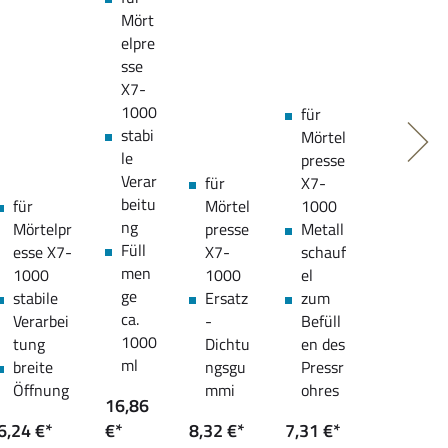
Mört
elpre
sse
X7-
1000
für
stabi
Mörtel
le
presse
Verar
für
X7-
beitu
für
Mörtel
1000
ng
Mörtelpr
presse
Metall
Füll
esse X7-
X7-
schauf
men
1000
1000
el
ge
stabile
Ersatz
zum
ca.
Verarbei
-
Befüll
1000
tung
Dichtu
en des
ml
breite
ngsgu
Pressr
Öffnung
mmi
ohres
16,86
6,24 €*
€*
8,32 €*
7,31 €*