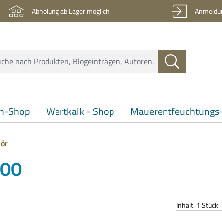
Abholung ab Lager möglich
Anmeldun
en-Shop
Wertkalk - Shop
Mauerentfeuchtungs-
ör
000
Inhalt:
1 Stück