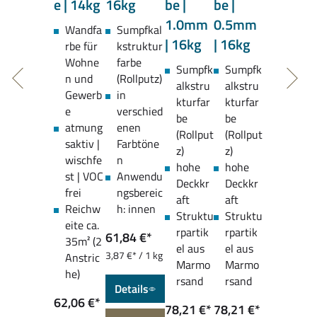
e | 14kg
16kg
be |
be |
1.0mm
0.5mm
Wandfa
Sumpfkal
| 16kg
| 16kg
rbe für
kstruktur
Wohne
farbe
Sumpfk
Sumpfk
n und
(Rollputz)
alkstru
alkstru
Gewerb
in
kturfar
kturfar
e
verschied
be
be
atmung
enen
(Rollput
(Rollput
saktiv |
Farbtöne
z)
z)
wischfe
n
hohe
hohe
st | VOC
Anwendu
Deckkr
Deckkr
frei
ngsbereic
aft
aft
Reichw
h: innen
Struktu
Struktu
eite ca.
rpartik
rpartik
61,84 €*
35m² (2
el aus
el aus
3,87 €* / 1 kg
Anstric
Marmo
Marmo
he)
rsand
rsand
Details
62,06 €*
78,21 €*
78,21 €*