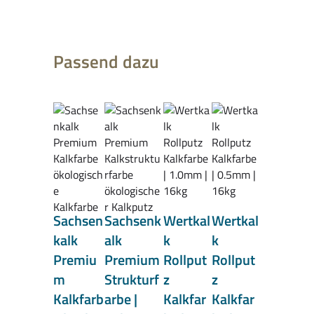
Produktgalerie überspringen
Passend dazu
Sachsen
Sachsenk
Wertkal
Wertkal
kalk
alk
k
k
Premiu
Premium
Rollput
Rollput
m
Strukturf
z
z
Kalkfarb
arbe |
Kalkfar
Kalkfar