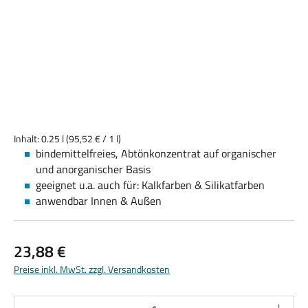
Inhalt:
0.25 l
(95,52 € / 1 l)
bindemittelfreies, Abtönkonzentrat auf organischer
und anorganischer Basis
geeignet u.a. auch für: Kalkfarben & Silikatfarben
anwendbar Innen & Außen
Regulärer Preis:
23,88 €
Preise inkl. MwSt. zzgl. Versandkosten
Produkt Anzahl: Gib den gewünschten Wert ein