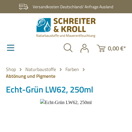
Zum Hauptinhalt springen
Versandkosten Deutschland/ Anfrage Ausland
0,00 €*
Shop
Naturbaustoffe
Farben
Abtönung und Pigmente
Echt-Grün LW62, 250ml
Bildergalerie überspringen