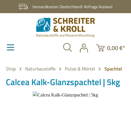
Zum Hauptinhalt springen
Versandkosten Deutschland/ Anfrage Ausland
0,00 €*
Shop
Naturbaustoffe
Putze & Mörtel
Spachtel
Calcea Kalk-Glanzspachtel | 5kg
Bildergalerie überspringen